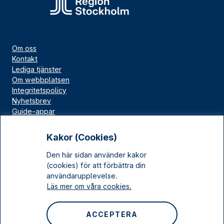
Om oss
Kontakt
Lediga tjänster
Om webbplatsen
Integritetspolicy
Nyhetsbrev
Guide-appar
Bloggar
Press
Kakor (Cookies)
Länskällan
Den här sidan använder kakor
Kulturarv Stockholm
(cookies) för att förbättra din
Sociala medier
användarupplevelse.
Läs mer om våra cookies.
Facebook
Instagram
ACCEPTERA
LinkedIn