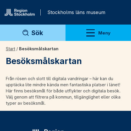
Gå direkt till innehåll
Stockholms läns museum
Sök
Meny
Visa meny
Start
/
Besöksmålskartan
Besöksmålskartan
Från rösen och slott till digitala vandringar – här kan du
upptäcka lite mindre kända men fantastiska platser i länet!
Här finns besöksmål för både utflykter och digitala besök.
Välj genom att filtrera på kommun, tillgänglighet eller olika
typer av besöksmål.