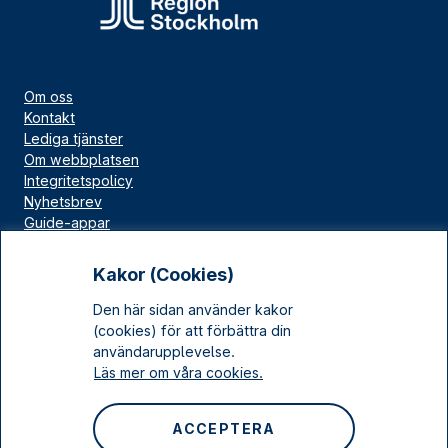
Om oss
Kontakt
Lediga tjänster
Om webbplatsen
Integritetspolicy
Nyhetsbrev
Guide-appar
Bloggar
Press
Kakor (Cookies)
Länskällan
Den här sidan använder kakor
Kulturarv Stockholm
(cookies) för att förbättra din
Sociala medier
användarupplevelse.
Läs mer om våra cookies.
Facebook
Instagram
ACCEPTERA
LinkedIn