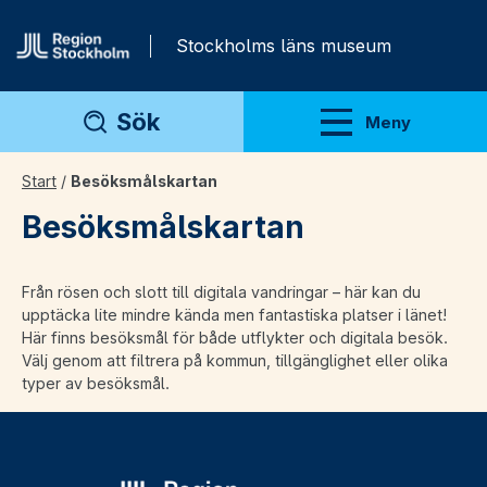
Gå direkt till innehåll
Stockholms läns museum
Sök
Meny
Visa meny
Start
/
Besöksmålskartan
Besöksmålskartan
Från rösen och slott till digitala vandringar – här kan du
upptäcka lite mindre kända men fantastiska platser i länet!
Här finns besöksmål för både utflykter och digitala besök.
Välj genom att filtrera på kommun, tillgänglighet eller olika
typer av besöksmål.