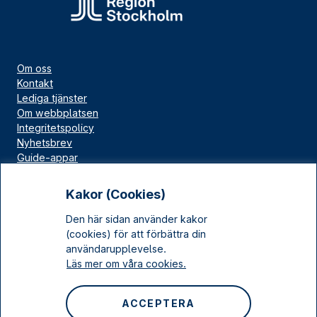
Om oss
Kontakt
Lediga tjänster
Om webbplatsen
Integritetspolicy
Nyhetsbrev
Guide-appar
Bloggar
Press
Kakor (Cookies)
Länskällan
Den här sidan använder kakor
Kulturarv Stockholm
(cookies) för att förbättra din
Sociala medier
användarupplevelse.
Läs mer om våra cookies.
Facebook
Instagram
ACCEPTERA
LinkedIn