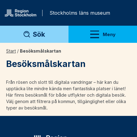
Gå direkt till innehåll
Stockholms läns museum
Sök
Meny
Visa meny
Start
/
Besöksmålskartan
Besöksmålskartan
Från rösen och slott till digitala vandringar – här kan du
upptäcka lite mindre kända men fantastiska platser i länet!
Här finns besöksmål för både utflykter och digitala besök.
Välj genom att filtrera på kommun, tillgänglighet eller olika
typer av besöksmål.