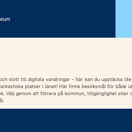
seum
ch slott till digitala vandringar – här kan du upptäcka lit
ntastiska platser i länet! Här finns besöksmål för både u
ök. Välj genom att filtrera på kommun, tillgänglighet eller 
l.