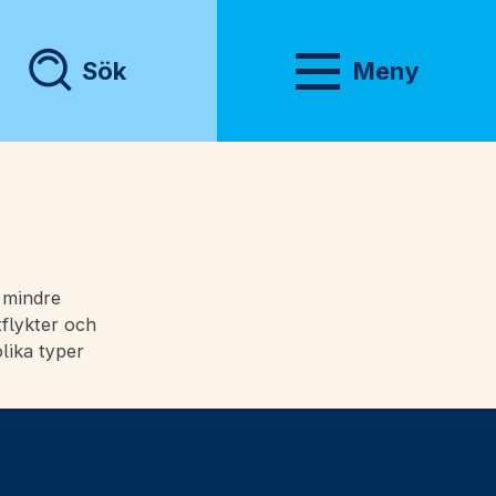
Sök
Meny
Visa meny
e mindre
tflykter och
olika typer