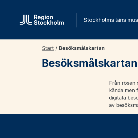
Gå direkt till innehåll
Stockholms läns mu
Start
/
Besöksmålskartan
Besöksmålskartan
Från rösen o
kända men fa
digitala bes
av besöksmå