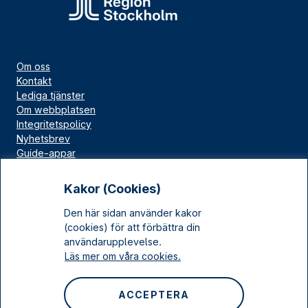
Om oss
Kontakt
Lediga tjänster
Om webbplatsen
Integritetspolicy
Nyhetsbrev
Guide-appar
Bloggar
Press
Kakor (Cookies)
Länskällan
Den här sidan använder kakor
Kulturarv Stockholm
(cookies) för att förbättra din
Sociala medier
användarupplevelse.
Läs mer om våra cookies.
Facebook
Instagram
ACCEPTERA
LinkedIn