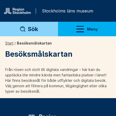
Gå direkt till innehåll
Stockholms läns museum
Sök
Meny
Visa meny
Start
/
Besöksmålskartan
Besöksmålskartan
Från rösen och slott till digitala vandringar – här kan du
upptäcka lite mindre kända men fantastiska platser i länet!
Här finns besöksmål för både utflykter och digitala besök.
Välj genom att filtrera på kommun, tillgänglighet eller olika
typer av besöksmål.