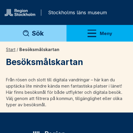
Gå direkt till innehåll
Stockholms läns museum
Sök
Meny
Visa meny
Start
/
Besöksmålskartan
Besöksmålskartan
Från rösen och slott till digitala vandringar – här kan du
upptäcka lite mindre kända men fantastiska platser i länet!
Här finns besöksmål för både utflykter och digitala besök.
Välj genom att filtrera på kommun, tillgänglighet eller olika
typer av besöksmål.