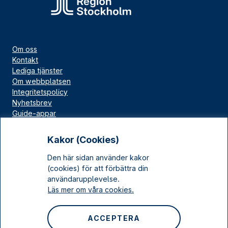
Om oss
Kontakt
Lediga tjänster
Om webbplatsen
Integritetspolicy
Nyhetsbrev
Guide-appar
Bloggar
Press
Kakor (Cookies)
Länskällan
Den här sidan använder kakor
Kulturarv Stockholm
(cookies) för att förbättra din
Sociala medier
användarupplevelse.
Läs mer om våra cookies.
Facebook
Instagram
ACCEPTERA
LinkedIn