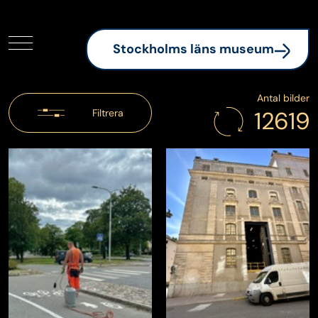
Stäng
Stockholms läns museum
(Extern länk)
Antal bilder
12619
Filtrera
Dela
Kopiera länk