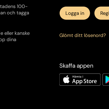
 stadens 100-
pan och tagga
Logga in
Regi
e eller kanske
Glömt ditt lösenord?
upp dina
Skaffa appen