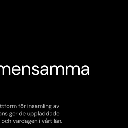
 gemensamma
Dela
tform för insamling av
mmans ger de uppladdade
 och vardagen i vårt län.