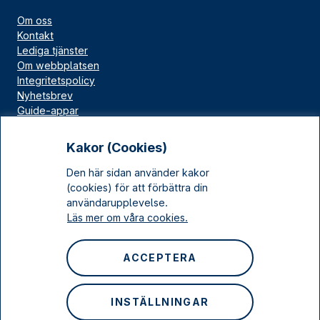
Om oss
Kontakt
Lediga tjänster
Om webbplatsen
Integritetspolicy
Nyhetsbrev
Guide-appar
Bloggar
Press
Kakor (Cookies)
Länskällan
Den här sidan använder kakor
Kulturarv Stockholm
(cookies) för att förbättra din
Sociala medier
användarupplevelse.
Läs mer om våra cookies.
Facebook
Instagram
ACCEPTERA
LinkedIn
YouTube
INSTÄLLNINGAR