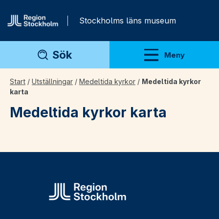
Gå direkt till innehåll
Stockholms läns museum
Sök
Meny
Visa meny
Start
/
Utställningar
/
Medeltida kyrkor
/
Medeltida kyrkor
karta
Medeltida kyrkor karta
Laddar
karta…