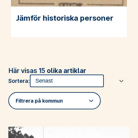
Jämför historiska personer
Läs mer om Jämför historiska personer
Här visas 15
olika artiklar
Sortera:
Filtrera på kommun