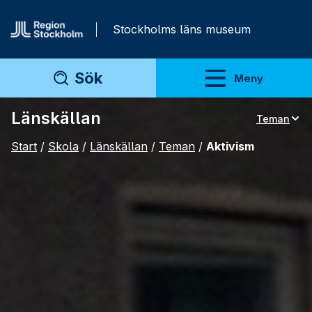
Gå direkt till innehåll
Stockholms läns museum
Sök
Meny
Visa meny
Länskällan
Teman
Teman
Start
/
Skola
/
Länskällan
/
Teman
/
Aktivism
Artiklar
Arkivmaterial
För lärare