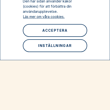
Den här sidan använder kakor
(cookies) för att förbättra din
användarupplevelse.
Läs mer om våra cookies.
Kämpa för ett bättre liv
ACCEPTERA
Tema: Aktivism
Ekerö
INSTÄLLNINGAR