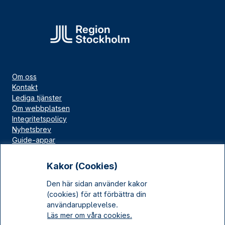
Om oss
Kontakt
Lediga tjänster
Om webbplatsen
Integritetspolicy
Nyhetsbrev
Guide-appar
Bloggar
Press
Kakor (Cookies)
Länskällan
Den här sidan använder kakor
Kulturarv Stockholm
(cookies) för att förbättra din
Sociala medier
användarupplevelse.
Läs mer om våra cookies.