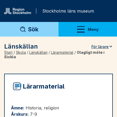
Gå direkt till innehåll
Stockholms läns museum
Sök
Meny
Visa meny
Länskällan
För lärare
Start
/
Skola
/
Länskällan
/
Lärarmaterial
/
Olagligt möte i
Teman
Sickla
Artiklar
Arkivmaterial
Lärarmaterial
För lärare
Ämne:
Historia, religion
Årskurs:
7-9