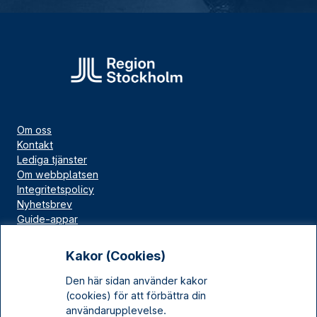
Om oss
Kontakt
Lediga tjänster
Om webbplatsen
Integritetspolicy
Nyhetsbrev
Guide-appar
Bloggar
Press
Kakor (Cookies)
Länskällan
Den här sidan använder kakor
Kulturarv Stockholm
(cookies) för att förbättra din
Sociala medier
användarupplevelse.