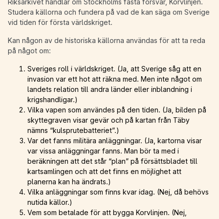
Riksarkivet handlar om Stockholms fasta försvar, Korvlinjen.
Studera källorna och fundera på vad de kan säga om Sverige
vid tiden för första världskriget.
Kan någon av de historiska källorna användas för att ta reda
på något om:
Sveriges roll i världskriget. (Ja, att Sverige såg att en
invasion var ett hot att räkna med. Men inte något om
landets relation till andra länder eller inblandning i
krigshandligar.)
Vilka vapen som användes på den tiden. (Ja, bilden på
skyttegraven visar gevär och på kartan från Täby
nämns “kulsprutebatteriet”.)
Var det fanns militära anläggningar. (Ja, kartorna visar
var vissa anläggningar fanns. Man bör ta med i
beräkningen att det står “plan” på försättsbladet till
kartsamlingen och att det finns en möjlighet att
planerna kan ha ändrats.)
Vilka anläggningar som finns kvar idag. (Nej, då behövs
nutida källor.)
Vem som betalade för att bygga Korvlinjen. (Nej,