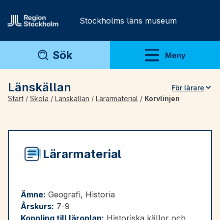
Gå direkt till innehåll
Stockholms läns museum
Sök
Meny
Visa meny
Länskällan
För lärare
Start
/
Skola
/
Länskällan
/
Lärarmaterial
/
Korvlinjen
Teman
Artiklar
Arkivmaterial
Lärarmaterial
För lärare
Ämne:
Geografi, Historia
Årskurs:
7-9
Koppling till läroplan:
Historiska källor och