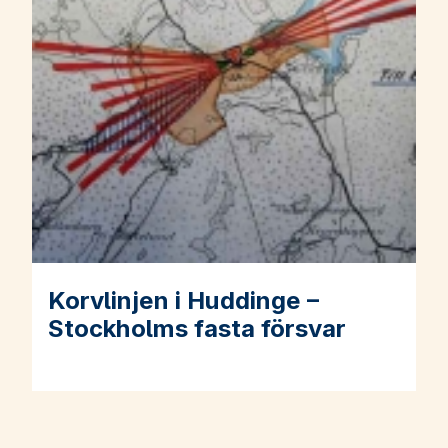
Korvlinjen i Huddinge –
Läs mer om Korvlinjen i Huddinge – Stockholms fasta försva
Stockholms fasta försvar