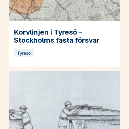
Korvlinjen i Tyresö –
Läs mer om Korvlinjen i Tyresö – Stockholms fasta försvar
Stockholms fasta försvar
Tyresö