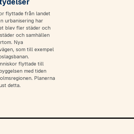
tydelser
or flyttade från landet
en urbanisering har
et blev fler städer och
 städer och samhällen
ärtom. Nya
vägen, som till exempel
oslagsbanan.
niskor flyttade till
ebyggelsen med tiden
holmsregionen. Planerna
st detta.