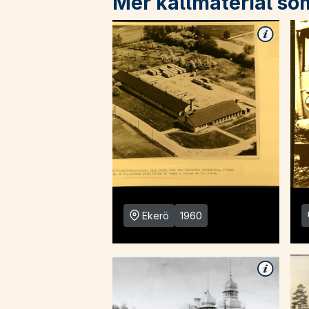
Mer källmaterial so
Ekerö
1960