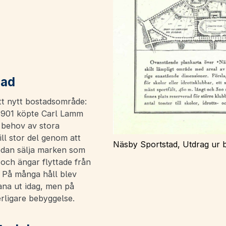
tad
ett nytt bostadsområde:
 1901 köpte Carl Lamm
i behov av stora
ll stor del genom att
Näsby Sportstad, Utdrag ur 
sedan sälja marken som
r och ängar flyttade från
 På många håll blev
ana ut idag, men på
rligare bebyggelse.