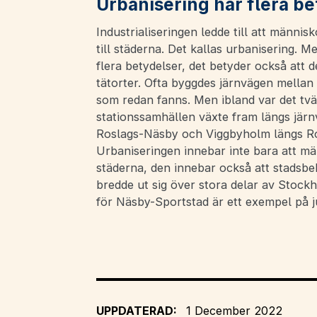
Urbanisering har flera be
Industrialiseringen ledde till att människ
till städerna. Det kallas urbanisering. M
flera betydelser, det betyder också att d
tätorter. Ofta byggdes järnvägen mellan
som redan fanns. Men ibland var det tv
stationssamhällen växte fram längs järn
Roslags-Näsby och Viggbyholm längs R
Urbaniseringen innebar inte bara att män
städerna, den innebar också att stadsb
bredde ut sig över stora delar av Stock
för Näsby-Sportstad är ett exempel på ju
UPPDATERAD:
1 December 2022