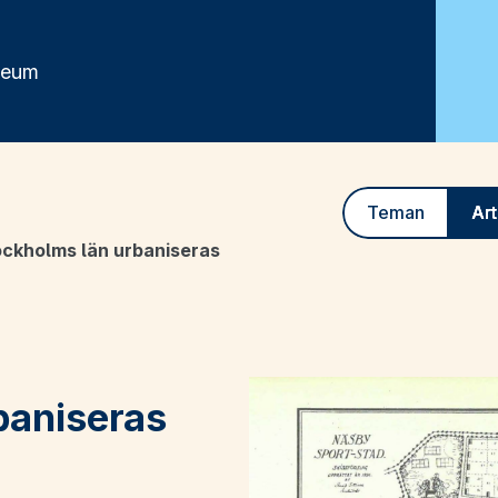
seum
Teman
Art
ckholms län urbaniseras
baniseras