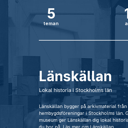
5
teman
a
Länskällan
Lokal historia i Stockholms län
Länskällan bygger på arkivmaterial fr
hembygdsföreningar i Stockholms län.
museum ger Länskällan dig lokal histori
du bor på.
Läs mer om Länskällan