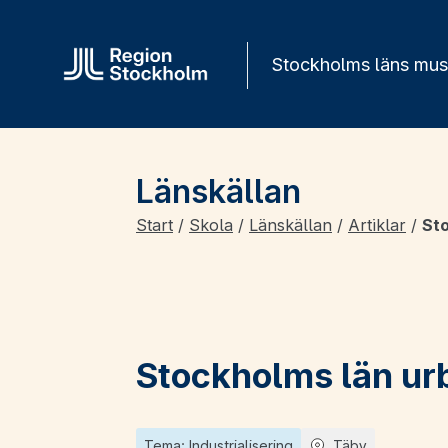
Gå direkt till innehåll
Stockholms läns mu
Länskällan
Start
/
Skola
/
Länskällan
/
Artiklar
/
Sto
Stockholms län ur
Tema: Industrialisering
Täby