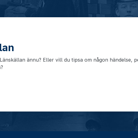
llan
änskällan ännu? Eller vill du tipsa om någon händelse, pe
n?