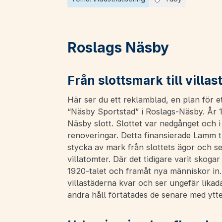
Roslags Näsby
Från slottsmark till villas
Här ser du ett reklamblad, en plan för 
“Näsby Sportstad” i Roslags-Näsby. År
Näsby slott. Slottet var nedgånget och 
renoveringar. Detta finansierade Lamm ti
stycka av mark från slottets ägor och 
villatomter. Där det tidigare varit skoga
1920-talet och framåt nya människor in.
villastäderna kvar och ser ungefär likad
andra håll förtätades de senare med ytte