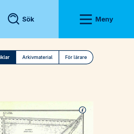
Sök
Meny
Visa meny
iklar
Arkivmaterial
För lärare