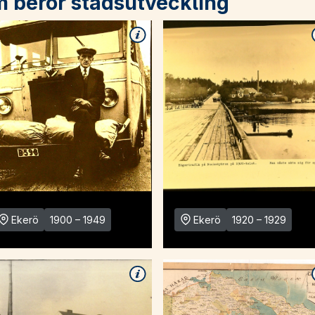
m berör stadsutveckling
Ekerö
1900 – 1949
Ekerö
1920 – 1929