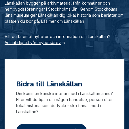
Länskällan bygger på arkivmaterial från kommuner och
hembygdsföreningar i Stockholms län. Genom Stockholms
läns museum ger Länskällan dig lokal historia som berättar om
platsen du bor på.
Läs mer om Länskällan
Vill du ta emot nyheter och information om Länskällan?
Anmäl dig till vårt nyhetsbrev
→
Bidra till Länskällan
Din kommun kanske inte är med i Länskällan ännu?
Eller vill du tipsa om någon händelse, person eller
lokal historia som du tycker ska finnas med i
Länskällan?