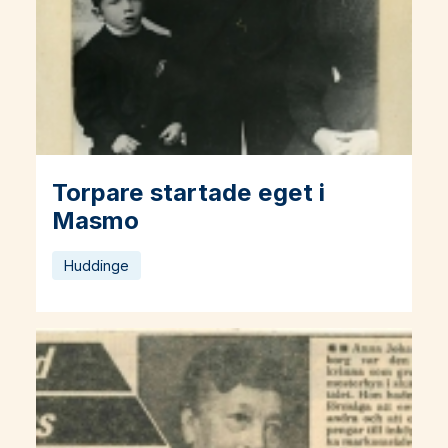
Torpare startade eget i
Läs mer om Torpare startade eget i Masmo
Masmo
Huddinge