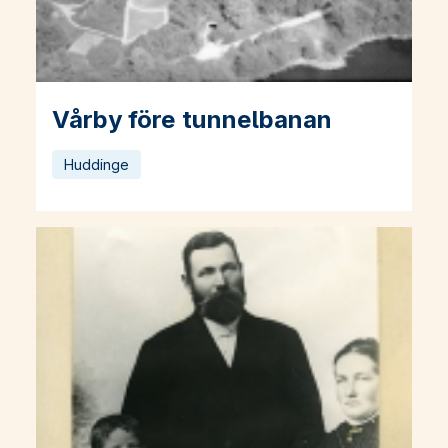
Vårby före tunnelbanan
Läs mer om Vårby före tunnelbanan
Huddinge