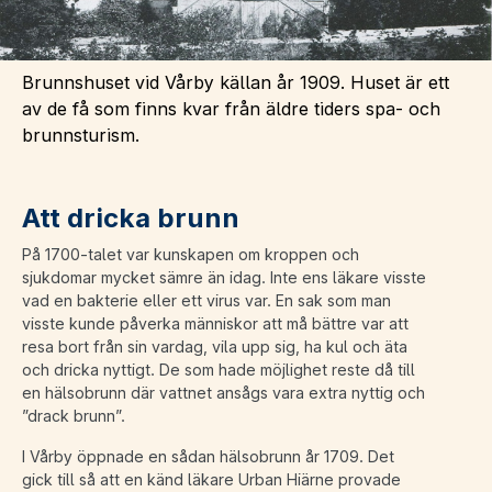
Brunnshuset vid Vårby källan år 1909. Huset är ett
av de få som finns kvar från äldre tiders spa- och
brunnsturism.
Att dricka brunn
På 1700-talet var kunskapen om kroppen och
sjukdomar mycket sämre än idag. Inte ens läkare visste
vad en bakterie eller ett virus var. En sak som man
visste kunde påverka människor att må bättre var att
resa bort från sin vardag, vila upp sig, ha kul och äta
och dricka nyttigt. De som hade möjlighet reste då till
en hälsobrunn där vattnet ansågs vara extra nyttig och
”drack brunn”.
I Vårby öppnade en sådan hälsobrunn år 1709. Det
gick till så att en känd läkare Urban Hiärne provade