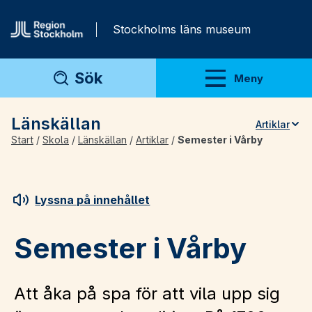
Gå direkt till innehåll
Stockholms läns museum
Sök
Meny
Visa meny
Länskällan
Artiklar
Start
/
Skola
/
Länskällan
/
Artiklar
/
Semester i Vårby
Teman
Artiklar
Arkivmaterial
Lyssna på innehållet
För lärare
Semester i Vårby
Att åka på spa för att vila upp sig