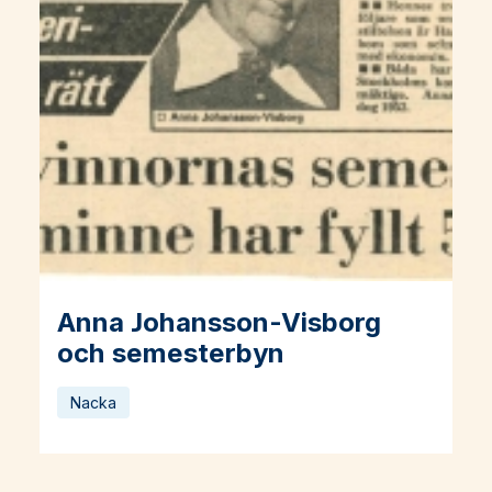
Anna Johansson-Visborg
Läs mer om Anna Johansson-Visborg och semesterbyn
och semesterbyn
Nacka