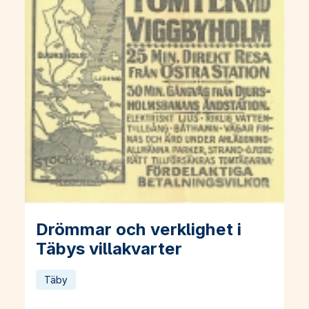
Drömmar och verklighet i
Läs mer om Drömmar och verklighet i Täbys villakvarter
Täbys villakvarter
Täby