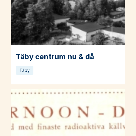
Täby centrum nu & då
Läs mer om Täby centrum nu & då
Täby