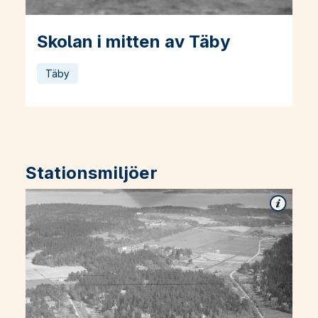
Skolan i mitten av Täby
Läs mer om Skolan i mitten av Täby
Täby
Stationsmiljöer