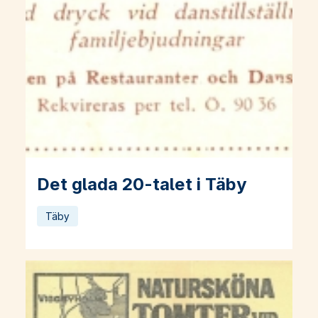
Det glada 20-talet i Täby
Läs mer om Det glada 20-talet i Täby
Täby