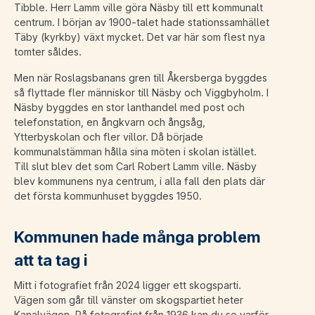
Tibble. Herr Lamm ville göra Näsby till ett kommunalt
centrum. I början av 1900-talet hade stationssamhället
Täby (kyrkby) växt mycket. Det var här som flest nya
tomter såldes.
Men när Roslagsbanans gren till Åkersberga byggdes
så flyttade fler människor till Näsby och Viggbyholm. I
Näsby byggdes en stor lanthandel med post och
telefonstation, en ångkvarn och ångsåg,
Ytterbyskolan och fler villor. Då började
kommunalstämman hålla sina möten i skolan istället.
Till slut blev det som Carl Robert Lamm ville. Näsby
blev kommunens nya centrum, i alla fall den plats där
det första kommunhuset byggdes 1950.
Kommunen hade många problem
att ta tag i
Mitt i fotografiet från 2024 ligger ett skogsparti.
Vägen som går till vänster om skogspartiet heter
Kanalvägen. På fotografiet från 1936 kan du se varför.