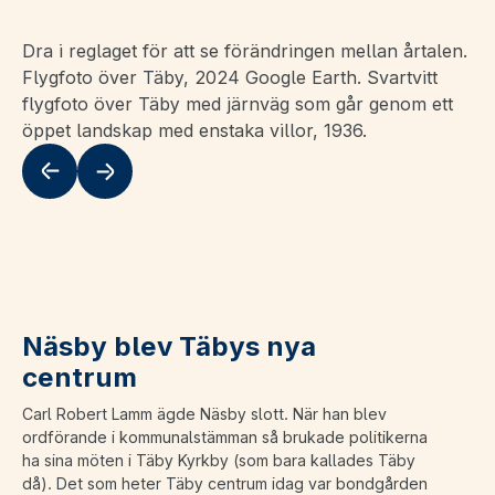
Dra i reglaget för att se förändringen mellan årtalen.
Flygfoto över Täby, 2024 Google Earth. Svartvitt
flygfoto över Täby med järnväg som går genom ett
öppet landskap med enstaka villor, 1936.
Flytta till vänster
Flytta till höger
Näsby blev Täbys nya
centrum
Carl Robert Lamm ägde Näsby slott. När han blev
ordförande i kommunalstämman så brukade politikerna
ha sina möten i Täby Kyrkby (som bara kallades Täby
då). Det som heter Täby centrum idag var bondgården