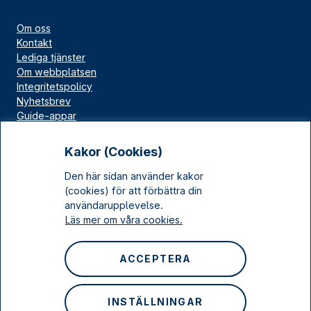
Om oss
Kontakt
Lediga tjänster
Om webbplatsen
Integritetspolicy
Nyhetsbrev
Guide-appar
Bloggar
Press
Kakor (Cookies)
Länskällan
Den här sidan använder kakor
Kulturarv Stockholm
(cookies) för att förbättra din
Sociala medier
användarupplevelse.
Läs mer om våra cookies.
Facebook
Instagram
ACCEPTERA
LinkedIn
YouTube
INSTÄLLNINGAR