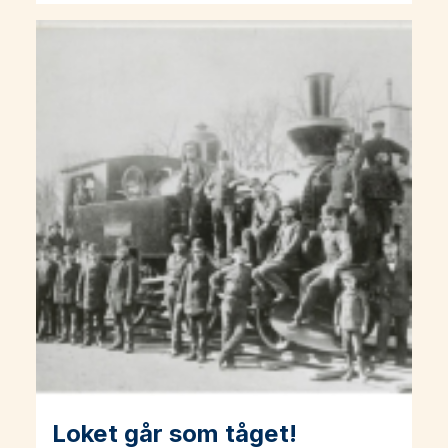
Loket går som tåget!
Läs mer om Loket går som tåget!