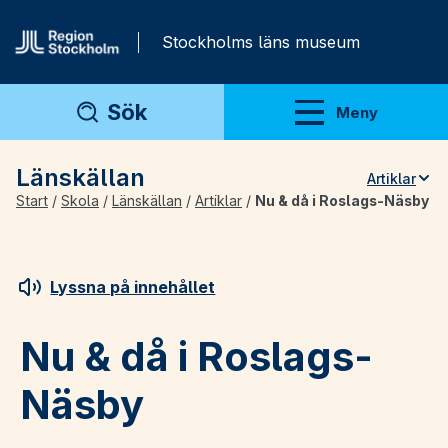
Gå direkt till innehåll
Stockholms läns museum
Sök
Meny
Visa meny
Länskällan
Artiklar
Start
/
Skola
/
Länskällan
/
Artiklar
/
Nu & då i Roslags-Näsby
Teman
Artiklar
Arkivmaterial
Lyssna på innehållet
För lärare
Nu & då i Roslags-
Näsby