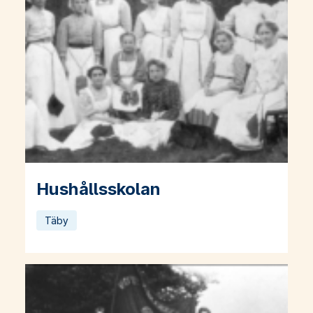
Hushållsskolan
Läs mer om Hushållsskolan
Täby