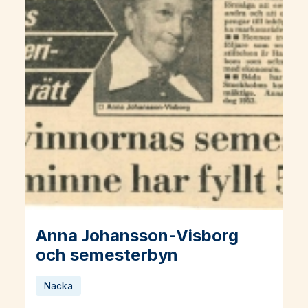
Anna Johansson-Visborg
Läs mer om Anna Johansson-Visborg och semesterbyn
och semesterbyn
Nacka