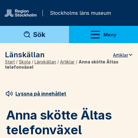
Gå direkt till innehåll
Stockholms läns museum
Sök
Meny
Visa meny
Länskällan
Artiklar
Start
/
Skola
/
Länskällan
/
Artiklar
/
Anna skötte Ältas
Teman
telefonväxel
Artiklar
Arkivmaterial
Lyssna på innehållet
För lärare
Anna skötte Ältas
telefonväxel