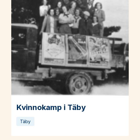
Kvinnokamp i Täby
Läs mer om Kvinnokamp i Täby
Täby