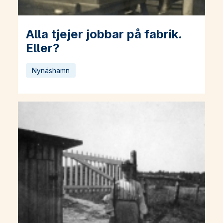
Alla tjejer jobbar på fabrik.
Läs mer om Alla tjejer jobbar på fabrik. Eller?
Eller?
Nynäshamn