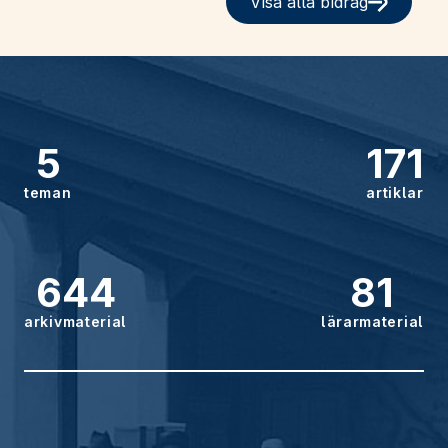
Visa alla bidrag
5
171
teman
artiklar
644
81
arkivmaterial
lärarmaterial