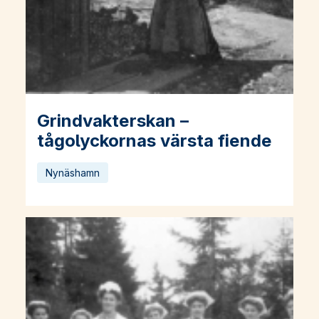
Grindvakterskan –
Läs mer om Grindvakterskan – tågolyckornas värsta fiende
tågolyckornas värsta fiende
Nynäshamn