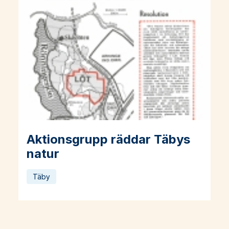
Aktionsgrupp räddar Täbys
Läs mer om Aktionsgrupp räddar Täbys natur
natur
Täby