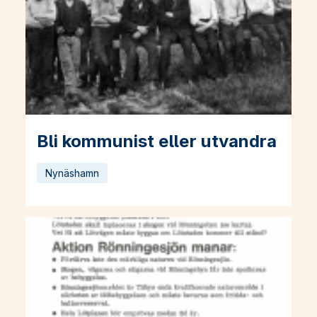
Bli kommunist eller utvandra
Läs mer om Bli kommunist eller utvandra
Nynäshamn