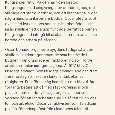
Kungsängen 1910. På den här tiden bestod
Kungsängen med omgivningar av ett adelsgods, det
vill säga ett större jordbruk, och ett litet samhälle där
några hundra lantarbetare bodde. Oscar blev snabbt
ovän med kyrkans och adelns män i skolrådet. Han
insåg nämligen att de uppmuntrade de fattiga barnen i
Kungsängen att inte gå till skolan, utan istället stanna
hemma och arbeta på gården.
Oscar började organisera bygdens fattiga så att de
skulle bli starkare gentemot de som bestämde i
bygden. Han grundade en fackförening som förde
arbetarnas talan mot godsägarna. År 1917 blev Oscar
riksdagsledamot. Som riksdagsledamot lade han fram
flera förslag som skulle stärka lantarbetarnas
rättigheter. Framförallt såg han till att det blev tillåtet
för lantarbetare att gå med i fackföreningar och
politiska partier, det vill säga organisationer som
verkade för att lantarbetarna skulle få rätt till en viss
lön och arbetstid. Oscar var aktivisten som åstadkom
politisk förändring, fast från riksdagens talarstol.