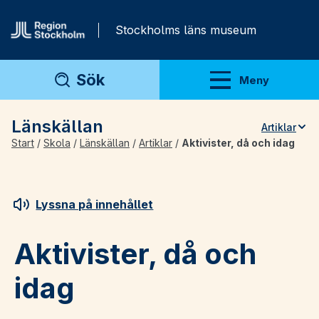
Gå direkt till innehåll
Stockholms läns museum
Sök
Meny
Visa meny
Länskällan
Artiklar
Start
/
Skola
/
Länskällan
/
Artiklar
/
Aktivister, då och idag
Teman
Artiklar
Arkivmaterial
Lyssna på innehållet
För lärare
Aktivister, då och
idag