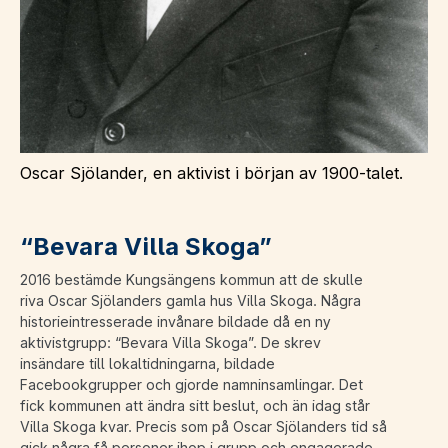
Oscar Sjölander, en aktivist i början av 1900-talet.
“Bevara Villa Skoga”
2016 bestämde Kungsängens kommun att de skulle
riva Oscar Sjölanders gamla hus Villa Skoga. Några
historieintresserade invånare bildade då en ny
aktivistgrupp: “Bevara Villa Skoga”. De skrev
insändare till lokaltidningarna, bildade
Facebookgrupper och gjorde namninsamlingar. Det
fick kommunen att ändra sitt beslut, och än idag står
Villa Skoga kvar. Precis som på Oscar Sjölanders tid så
gick några få personer ihop i grupp och engagerade