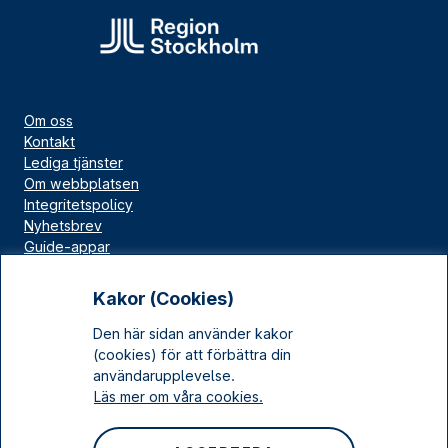
Om oss
Kontakt
Lediga tjänster
Om webbplatsen
Integritetspolicy
Nyhetsbrev
Guide-appar
Bloggar
Press
Kakor (Cookies)
Länskällan
Den här sidan använder kakor
Kulturarv Stockholm
(cookies) för att förbättra din
Sociala medier
användarupplevelse.
Läs mer om våra cookies.
Facebook
Instagram