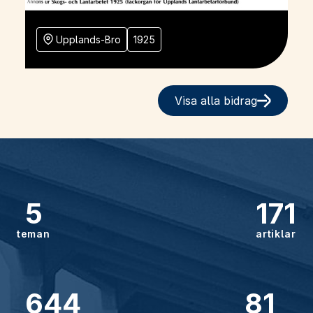
Upplands-Bro
1925
Visa alla bidrag
5
171
teman
artiklar
644
81