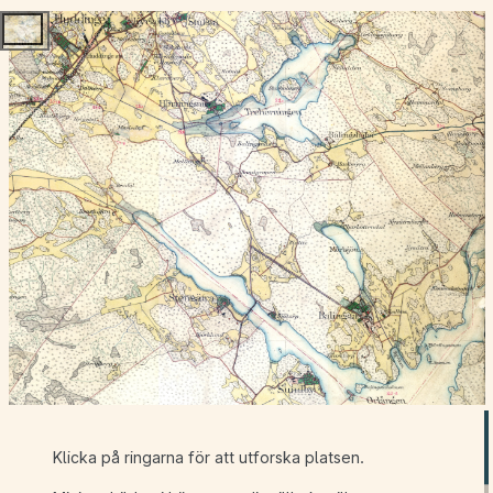
Gå direkt till innehåll
Klicka på ringarna för att utforska platsen.