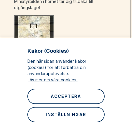
Miniatyrbilden i hörnet tar dig tillbaka till
utgångsläget:
Kakor (Cookies)
Tillbaka till artikeln om Balingsnäs
Den här sidan använder kakor
(cookies) för att förbättra din
användarupplevelse.
Läs mer om våra cookies.
Balingsnäs
ACCEPTERA
Torpet finns fortfarande kvar. Det ligger på en udde
(ett näs) i sjön Trehörningen.
INSTÄLLNINGAR