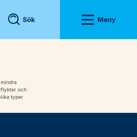
Sök
Meny
Visa meny
e mindre
tflykter och
olika typer