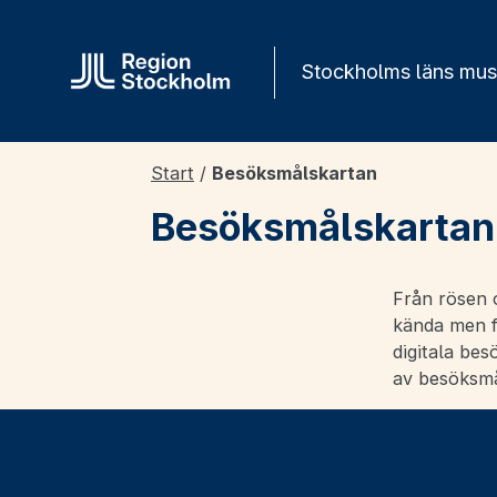
Gå direkt till innehåll
Stockholms läns mu
Start
/
Besöksmålskartan
Besöksmålskartan
Från rösen o
kända men fa
digitala bes
av besöksmå