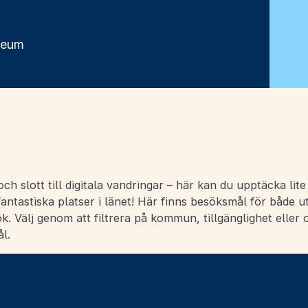
seum
ch slott till digitala vandringar – här kan du upptäcka lit
ntastiska platser i länet! Här finns besöksmål för både u
ök. Välj genom att filtrera på kommun, tillgänglighet eller 
l.