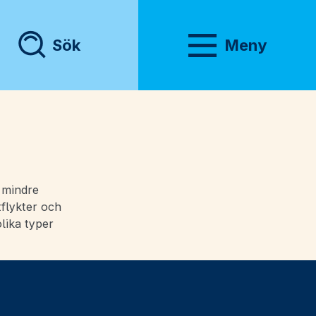
Sök
Meny
Visa meny
e mindre
tflykter och
olika typer