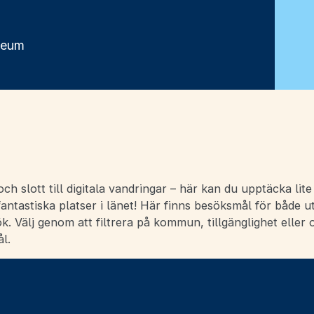
seum
ch slott till digitala vandringar – här kan du upptäcka lit
ntastiska platser i länet! Här finns besöksmål för både u
ök. Välj genom att filtrera på kommun, tillgänglighet eller 
l.