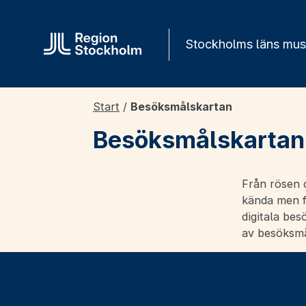
Gå direkt till innehåll
Stockholms läns mu
Start
/
Besöksmålskartan
Besöksmålskartan
Från rösen o
kända men fa
digitala bes
av besöksmå